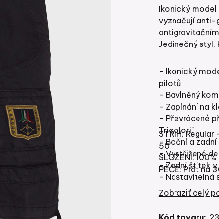
Ikonický model
vyznačují anti-
antigravitačními
Jedinečný styl,
- Ikonický mode
pilotů
- Bavlněný kom
- Zapínání na kl
- Převrácené př
Tricolori"
STŘIH: Regular 
- Boční a zadní
50
- Vystřižené de
SLOŽENÍ: 100% 
- Zadní štítek v
PÉČE: Prát na 3
- Nastavitelná 
- Vyšívaný nápis
Zobraziť celý p
- Vnitřní person
- Velikost 50 m
Kód tovaru:
23