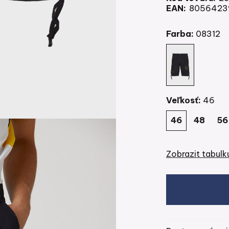
30 cm, spodní 
EAN:
8056423
Farba:
08312
Veľkosť:
46
46
48
56
Zobrazit tabulku