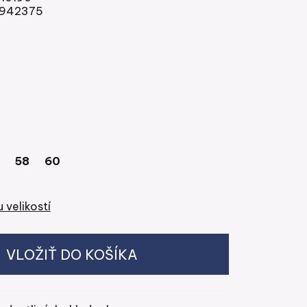
část nohavic 26 cm
942375
58
60
 velikostí