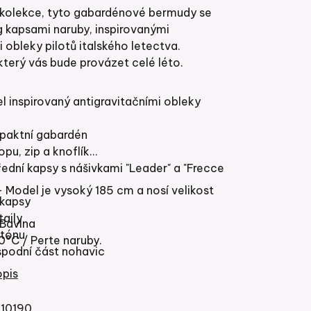
 kolekce, tyto gabardénové bermudy se
g kapsami naruby, inspirovanými
 obleky pilotů italského letectva.
 který vás bude provázet celé léto.
l inspirovaný antigravitačními obleky
paktní gabardén
opu, zip a knoflík
ední kapsy s nášivkami "Leader" a "Frecce
- Model je vysoký 185 cm a nosí velikost
 kapsy
taily
Bavlna
 tónu
0°C / Perte naruby.
spodní část nohavic
 "Aeronautica Militare".
opis
alizace s historií kalhot Anti-G
á pas 47 cm, délku nohavice od rozkroku
10190