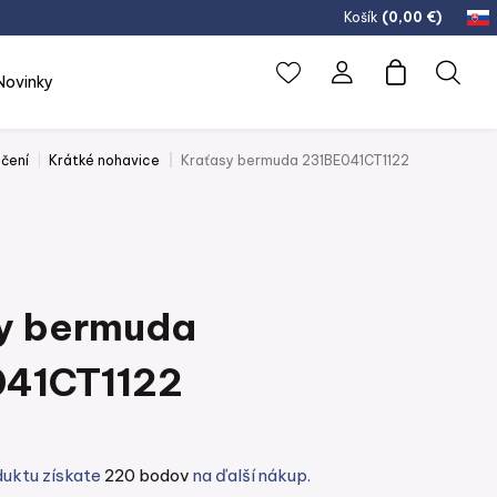
Košík
(
0,00 €
)
novinky
čení
Krátké nohavice
Kraťasy bermuda 231BE041CT1122
y bermuda
041CT1122
duktu získate
220 bodov
na ďalší nákup.