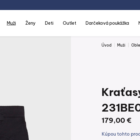
muži
ženy
deti
outlet
darčeková poukážka
Úvod
Muži
Oble
Kraťas
231BE
179,00 €
Kúpou tohto pro