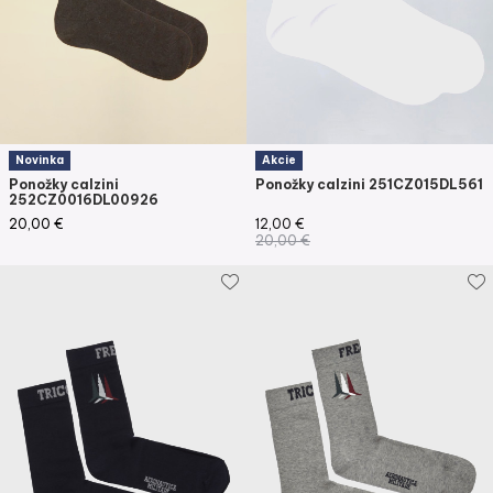
Novinka
Akcie
Ponožky calzini
Ponožky calzini 251CZ015DL561
252CZ0016DL00926
20,00
€
12,00
€
20,00
€