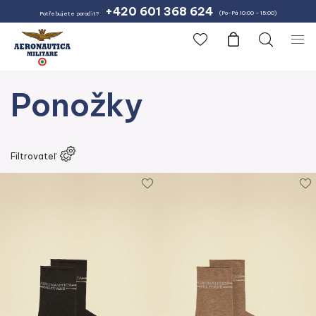
+420 601 368 624
(Po-Pá 10:00 – 15:00)
Potřebujete poradit?
Ponožky
Farba
Veľkosť
Filtrovateľ
Sezona
Cena