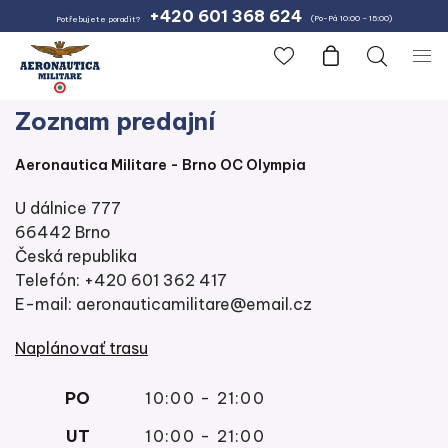
+420 601 368 624
(Po-Pá 10:00 – 15:00)
Potřebujete poradit?
Zoznam predajní
Aeronautica Militare - Brno OC Olympia
U dálnice 777
66442 Brno
Česká republika
Telefón: +420 601 362 417
E-mail: aeronauticamilitare@email.cz
Naplánovať trasu
PO
10:00 - 21:00
UT
10:00 - 21:00